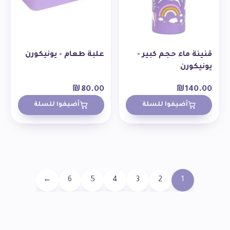
قنينة ماء حجم كبير -
علبة طعام - يونيكورن
يونيكورن
₪
80.00
₪
140.00
أضيفوا للسلة
أضيفوا للسلة
←
6
5
4
3
2
1