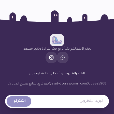
نختار لأطفالكم كتباً تزرع حبّ القراءة وتكبر معهم.
المتجر
الشروط والأحكام
إمكانية الوصول
0508825908
QesatyStore@gmail.com
كفر قرع، شارع صلاح الدين 35
البريد الإلكتروني
اشتركوا