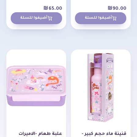
₪
65.00
₪
90.00
أضيفوا للسلة
أضيفوا للسلة
قنينة ماء حجم كبير -
علبة طعام -الاميرات