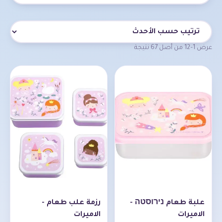
قائمة المنتجات
عرض 1–12 من أصل 67 نتيجة
علبة طعام נירוסטה -
رزمة علب طعام -
الاميرات
الاميرات