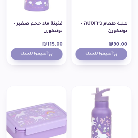
علبة طعام נירוסטה -
قنينة ماء حجم صغير -
يونيكورن
يونيكورن
₪
115.00
₪
90.00
أضيفوا للسلة
أضيفوا للسلة