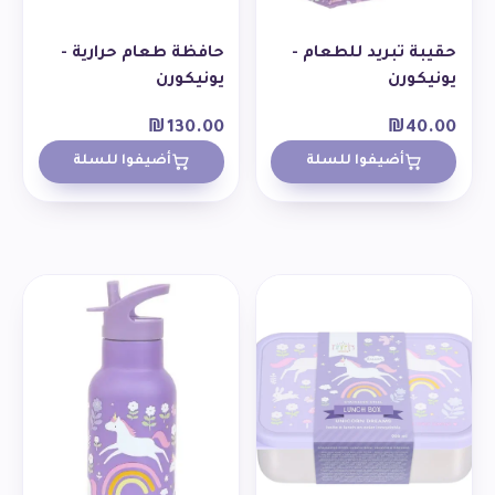
حقيبة تبريد للطعام -
حافظة طعام حرارية -
يونيكورن
يونيكورن
₪
130.00
₪
40.00
أضيفوا للسلة
أضيفوا للسلة