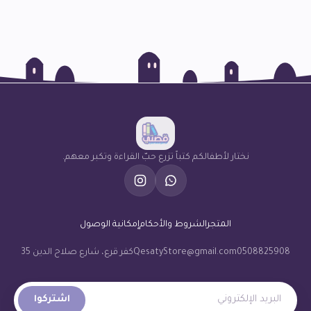
نختار لأطفالكم كتباً تزرع حبّ القراءة وتكبر معهم.
المتجر
الشروط والأحكام
إمكانية الوصول
0508825908
QesatyStore@gmail.com
كفر قرع، شارع صلاح الدين 35
البريد الإلكتروني
اشتركوا