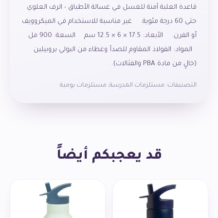
قاعدة
العلبة
آمنة
للغسل
في
غسالة
الأطباق
-
الرف
العلوي
حتى
60
درجة
مئوية
.
غير
مناسبة
للاستخدام
في
الميكروويف
أو
الفرن
.
الأبعاد
: 17.5 × 6 × 12.5
سم
السعة
: 900
مل
المواد
:
الفولاذ
المقاوم
للصدأ
وغطاء
من
البولي
بروبيلين
(
خالٍ
من
مادة
PBA
والفثالات
).
التصنيفات:
مستلزمات المدرسة
,
مستلزمات يومية
قد يعجبكم أيضاً