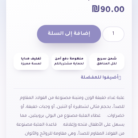
₪
90.00
إضافة إلى السلة
شحن سريع
منظومة دفع آمن
تغليف هدايا
لكل المناطق
لحماية مشترياتكم
لمسة مميزة
أضيفوا للمفضلة
علبة
غداء
خفيفة
الوزن
ومتينة
مصنوعة
من
الفولاذ
المقاوم
للصدأ،
بحجم
مثالي
لشطيرة
أو
اثنتين،
أو
وجبات
خفيفة،
أو
خضراوات
.
غطاء
العلبة
مصنوع
من
البولي
بروبيلين،
مما
يسهل
على
الأطفال
فتحه
وإغلاقه
.
قاعدة
العلبة
مصنوعة
من
الفولاذ
المقاوم
للصدأ،
وهي
مقاومة
للروائح
والألوان
.