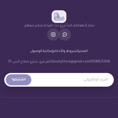
نختار لأطفالكم كتباً تزرع حبّ القراءة وتكبر معهم.
المتجر
الشروط والأحكام
إمكانية الوصول
0508825908
QesatyStore@gmail.com
كفر قرع، شارع صلاح الدين 35
البريد الإلكتروني
اشتركوا