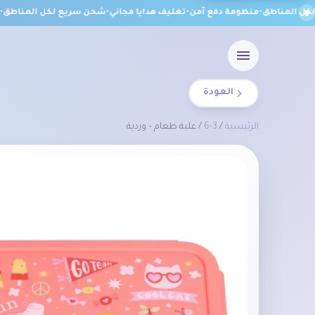
المناطق
•
منظومة دفع آمن
•
تغليف هدايا مجاني
•
شحن سريع لكل المناطق
•
منظ
العودة
الرئيسية
/
3-6
/ علبة طعام – وردية