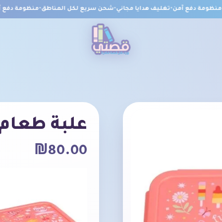
ومة دفع آمن
•
تغليف هدايا مجاني
•
شحن سريع لكل المناطق
•
منظومة دفع آمن
علبة طعام 
₪
80.00