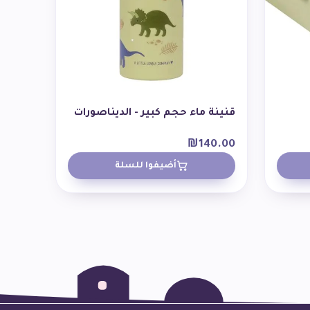
قنينة ماء حجم كبير - الديناصورات
₪
140.00
أضيفوا للسلة