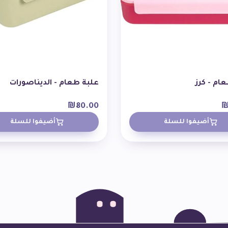
ام - كرز
علبة طعام - الديناصورات
₪
80.00
أضيفوا للسلة
أضيفوا للسلة