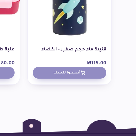
قنينة ماء حجم صغير - الفضاء
علبة طع
₪
80.00
₪
115.00
أضيفوا للسلة