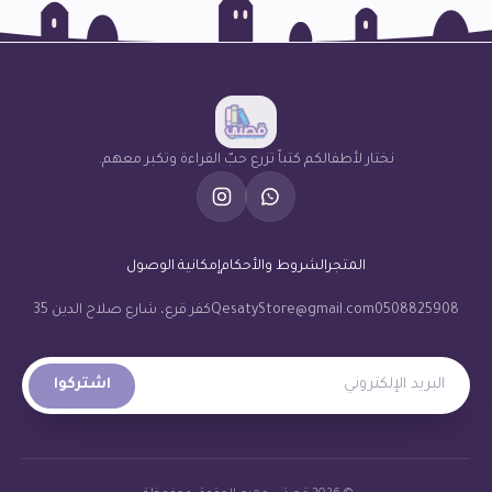
نختار لأطفالكم كتباً تزرع حبّ القراءة وتكبر معهم.
المتجر
الشروط والأحكام
إمكانية الوصول
0508825908
QesatyStore@gmail.com
كفر قرع، شارع صلاح الدين 35
البريد الإلكتروني
اشتركوا