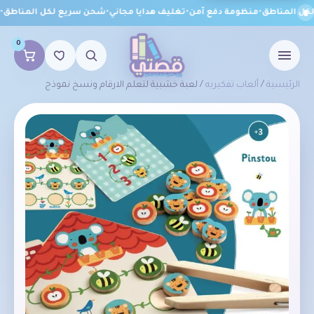
ل المناطق
•
منظومة دفع آمن
•
تغليف هدايا مجاني
•
شحن سريع لكل المناطق
•
م
0
الرئيسية
/
ألعاب تفكيريه
/ لعبة خشبية لتعلم الارقام ونسخ نموذج