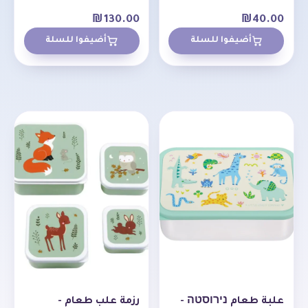
₪
130.00
₪
40.00
أضيفوا للسلة
أضيفوا للسلة
علبة طعام נירוסטה -
رزمة علب طعام -