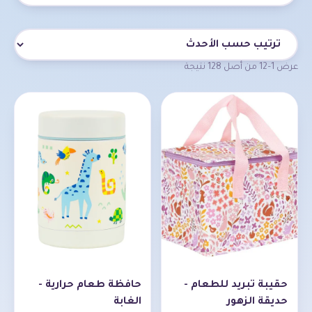
قائمة المنتجات
عرض 1–12 من أصل 128 نتيجة
حقيبة تبريد للطعام -
حافظة طعام حرارية -
حديقة الزهور
الغابة