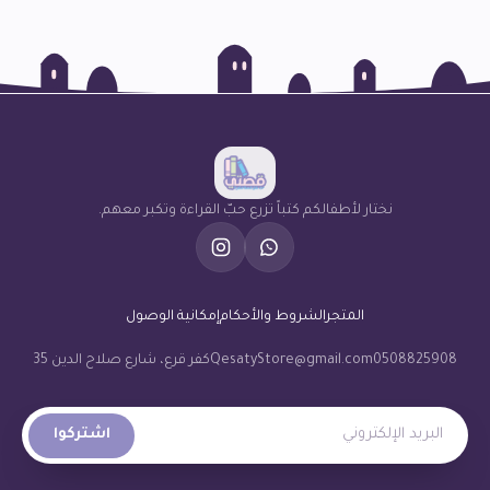
نختار لأطفالكم كتباً تزرع حبّ القراءة وتكبر معهم.
المتجر
الشروط والأحكام
إمكانية الوصول
0508825908
QesatyStore@gmail.com
كفر قرع، شارع صلاح الدين 35
البريد الإلكتروني
اشتركوا