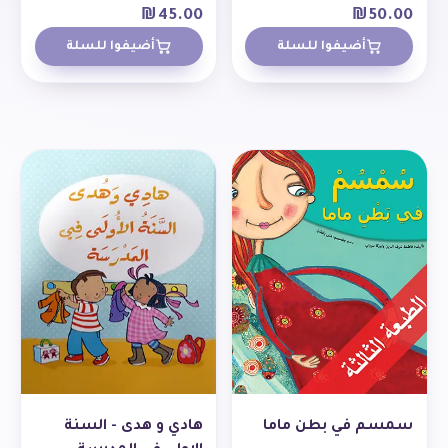
₪
45.00
₪
50.00
أضيفوا للسلة
أضيفوا للسلة
سمسم في بطن ماما
هادي و هدى - السنة