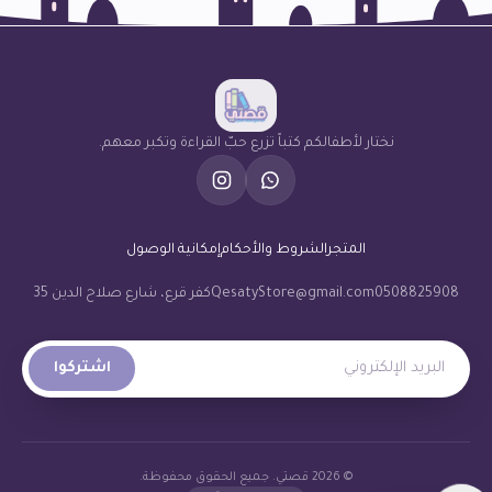
نختار لأطفالكم كتباً تزرع حبّ القراءة وتكبر معهم.
المتجر
الشروط والأحكام
إمكانية الوصول
0508825908
QesatyStore@gmail.com
كفر قرع، شارع صلاح الدين 35
البريد الإلكتروني
اشتركوا
© 2026 قصتي. جميع الحقوق محفوظة.