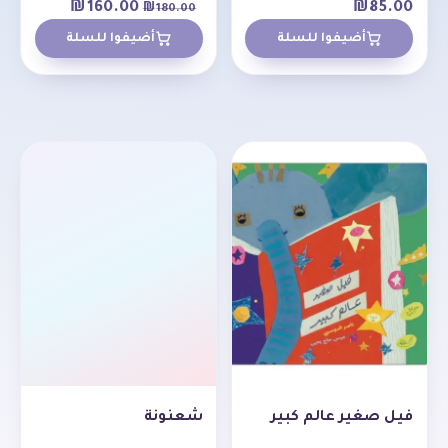
₪
160.00
₪
85.00
₪
180.00
أضيفوا للسلة
أضيفوا للسلة
فيل صغير عالم كبير
شعنونة