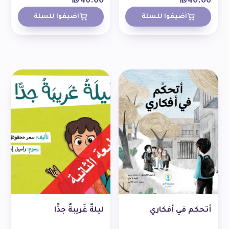
₪
40.00
₪
40.00
أضيفوا للسلة
أضيفوا للسلة
أتحكم في أفكاري
ليلةٌ غَريبةٌ جدًّا