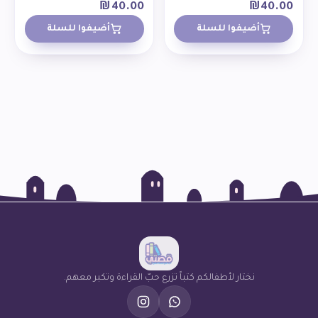
₪
40.00
₪
40.00
أضيفوا للسلة
أضيفوا للسلة
نختار لأطفالكم كتباً تزرع حبّ القراءة وتكبر معهم.