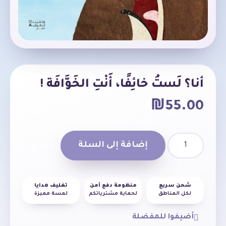
أنا؟ لَستُ خائِفًا، أَنْتِ الخَوَّافَة !
₪
55.00
إضافة إلى السلة
شحن سريع
منظومة دفع آمن
تغليف هدايا
لكل المناطق
لحماية مشترياتكم
لمسة مميزة
أضيفوا للمفضلة