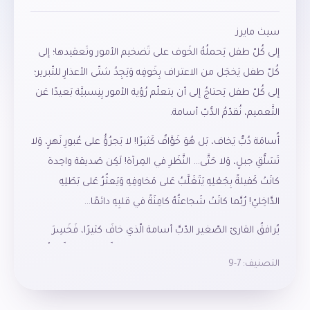
سيث مايرز
إلى كُلّ طفل يَحملُهُ الخَوف على تَضخيم الأمور وتَعقيدها؛ إلى
كُلّ طفل يَخجَل من الاعتراف بِخَوفِه وَيَجِدُ شتّى الأعذارِ للتّبرير؛
إلى كُلّ طفل يَحتاجُ إلى أن يتعلّم رُؤية الأمور بِنِسبيَّة بَعيدًا عَن
التَّعميم، نُقدّمُ الدُّبّ أسامة.
أُسامَة دُبٌّ يَخاف، بَل هُوَ خَوَّافٌ كَثيرًا! لا يَجرُؤُ على عُبورِ نَهرٍ، وَلا
تَسَلُّقِ جبلٍ، وَلا حَتَّى… النَّظَرِ في المِرآة! لَكِن صَديقة واحِدة
كانَتْ كَفيلةً بِجَعْلِهِ يَتَغَلَّبُ عَلى مَخاوفِهِ وَيَعثُرُ عَلى بَطَلِهِ
الدَّاخِليّ! رُبَّما كانَتْ شَجاعتُهُ كامِنَةً في قلبِهِ دائمًا…
يُرافقُ القارئ الصّغير الدّبَّ أسامة الّذي خافَ كثيرًا، فَخَسِرَ
متعة المغامرة مَع صديقته. تَراجَعَ أمامَ التَّحدّيات وَتَجَنَّبَ كُلّ
التصنيف:
7-9
ما هُو جَديد، ليكتشف في نهاية القصّة أنّ الجبلَ العالي لَم يَكُن
أعلى مِن تلّة، والنّهر العميق لم يصل لمستوى كاحِلَيه،