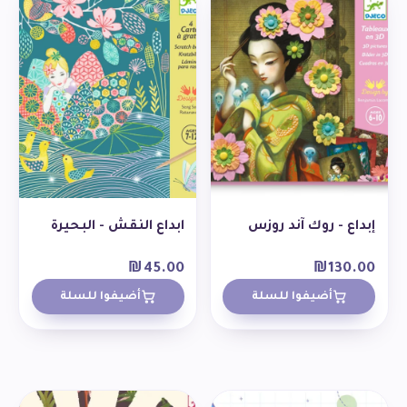
إبداع - روك آند روزس
ابداع النقش - البحيرة
₪
45.00
₪
130.00
أضيفوا للسلة
أضيفوا للسلة