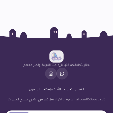
نختار لأطفالكم كتباً تزرع حبّ القراءة وتكبر معهم.
المتجر
الشروط والأحكام
إمكانية الوصول
0508825908
QesatyStore@gmail.com
كفر قرع، شارع صلاح الدين 35