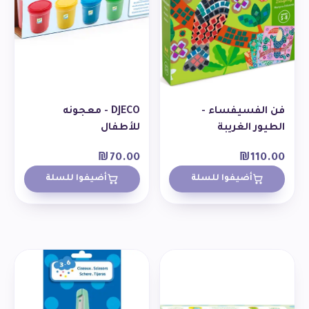
فن الفسيفساء -
DJECO - معجونه
الطيور الغريبة
للأطفال
₪
70.00
₪
110.00
أضيفوا للسلة
أضيفوا للسلة