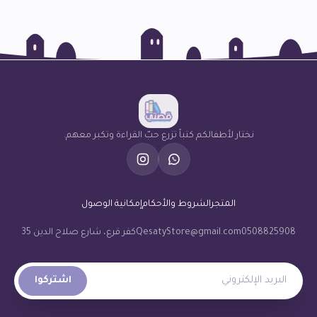
نختار لأطفالكم كتباً تزرع حبّ القراءة وتكبر معهم.
المتجر
الشروط والأحكام
إمكانية الوصول
0508825908
QesatyStore@gmail.com
كفر قرع، شارع صلاح الدين 35
البريد الإلكتروني
اشتركوا