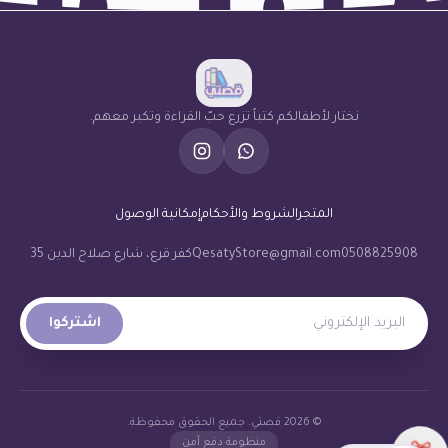
نختار لأطفالكم كتباً تزرع حبّ القراءة وتكبر معهم.
المتجر
الشروط والأحكام
إمكانية الوصول
0508825908
QesatyStore@gmail.com
كفر قرع، شارع صلاح الدين 35
البريد الإلكتروني
اشتركوا
© 2026 قصتي. جميع الحقوق محفوظة.
منظومة دفع آمن