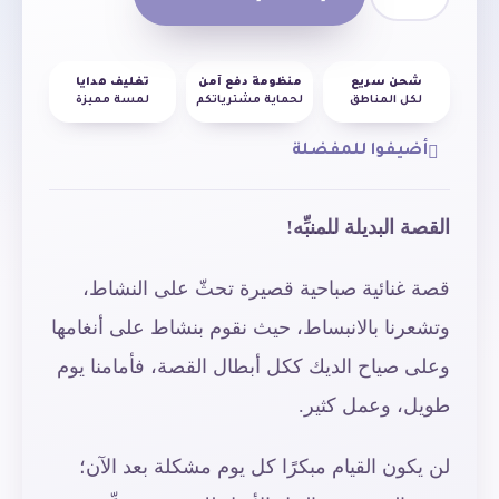
شحن سريع
منظومة دفع آمن
تغليف هدايا
لكل المناطق
لحماية مشترياتكم
لمسة مميزة
أضيفوا للمفضلة
القصة البديلة للمنبِّه!
قصة
غنائية
صباحية
قصيرة
تحثّ
على
النشاط،
وتشعرنا
بالانبساط،
حيث
نقوم
بنشاط
على
أنغامها
وعلى
صياح
الديك
ككل
أبطال
القصة،
فأمامنا
يوم
طويل،
وعمل
كثير
.
لن
يكون
القيام
مبكرًا
كل
يوم
مشكلة
بعد
الآن؛