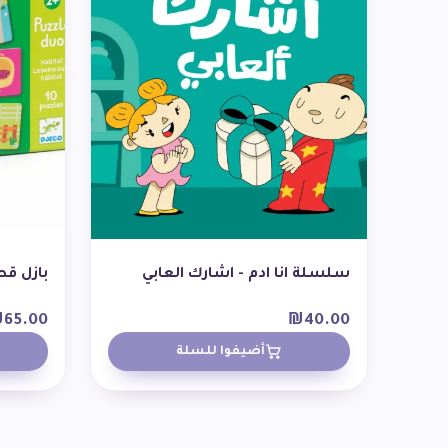
سلسلة انا ادم - اشارك العابي
بازل قط
₪
65.00
₪
40.00
أضيفوا للسلة