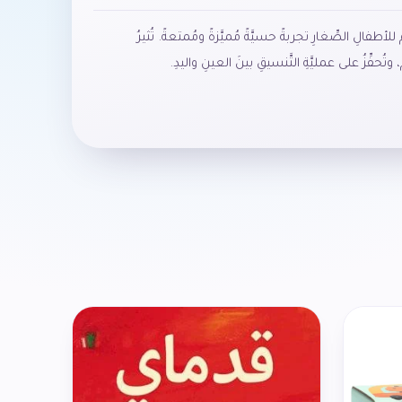
مَ للأطفالِ الصِّغارِ تجربةً حسيَّةً مُميَّزةً ومُمتعةً. تُثيرُ
تُحفِّزُ على عمليَّةِ التَّنسيقِ بينَ العينِ واليدِ.