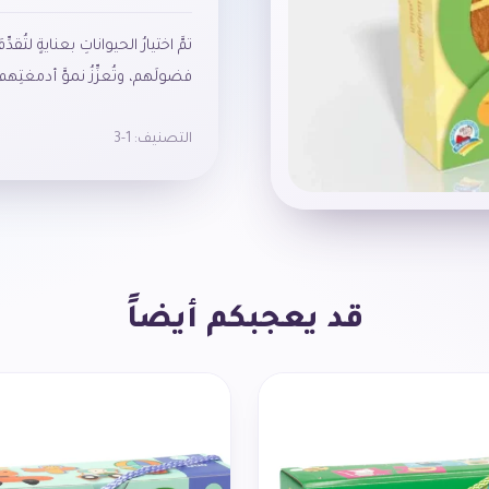
تمَّ اختيارُ الحيواناتِ بعنايةٍ لتُقدِّ
فضولَهم، وتُعزِّزُ نموَّ أدمغتِهم، و
التصنيف:
1-3
قد يعجبكم أيضاً