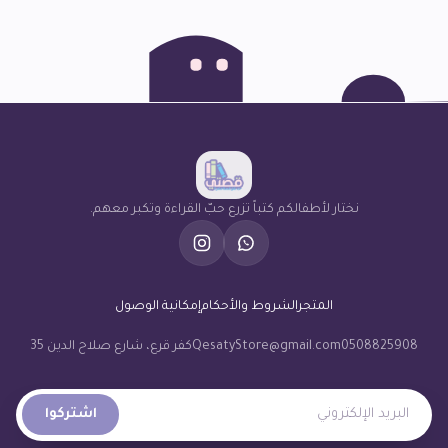
نختار لأطفالكم كتباً تزرع حبّ القراءة وتكبر معهم.
المتجر
الشروط والأحكام
إمكانية الوصول
0508825908
QesatyStore@gmail.com
كفر قرع، شارع صلاح الدين 35
البريد الإلكتروني
اشتركوا