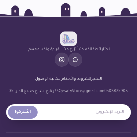
نختار لأطفالكم كتباً تزرع حبّ القراءة وتكبر معهم.
المتجر
الشروط والأحكام
إمكانية الوصول
0508825908
QesatyStore@gmail.com
كفر قرع، شارع صلاح الدين 35
البريد الإلكتروني
اشتركوا