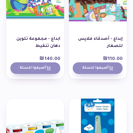
إبداع - أصدقاء فلاپس
ابداع - مجموعة تلوين
للصغار
دهان تنقيط
₪
140.00
₪
110.00
أضيفوا للسلة
أضيفوا للسلة