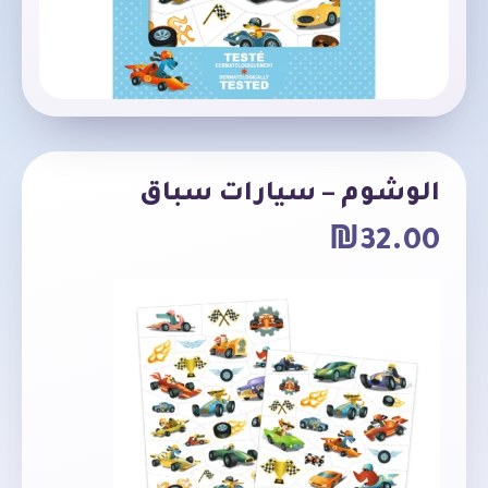
الوشوم – سيارات سباق
₪
32.00