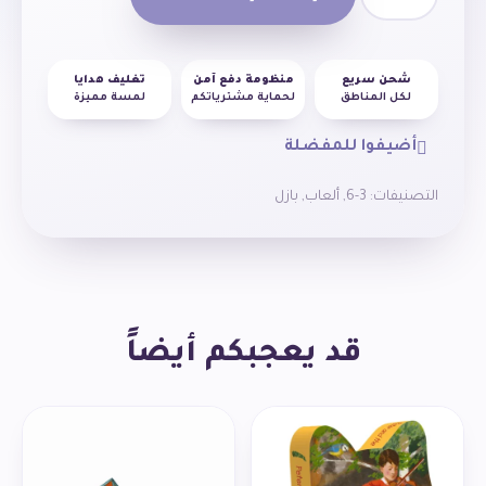
شحن سريع
منظومة دفع آمن
تغليف هدايا
لكل المناطق
لحماية مشترياتكم
لمسة مميزة
أضيفوا للمفضلة
التصنيفات:
3-6
,
ألعاب
,
بازل
قد يعجبكم أيضاً