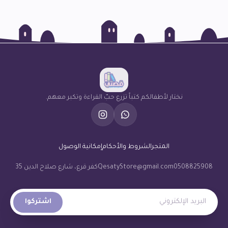
نختار لأطفالكم كتباً تزرع حبّ القراءة وتكبر معهم.
المتجر
الشروط والأحكام
إمكانية الوصول
0508825908
QesatyStore@gmail.com
كفر قرع، شارع صلاح الدين 35
البريد الإلكتروني
اشتركوا