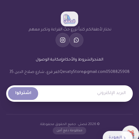
نختار لأطفالكم كتباً تزرع حبّ القراءة وتكبر معهم.
المتجر
الشروط والأحكام
إمكانية الوصول
0508825908
QesatyStore@gmail.com
كفر قرع، شارع صلاح الدين 35
البريد الإلكتروني
اشتركوا
© 2026 قصتي. جميع الحقوق محفوظة.
منظومة دفع آمن
العودة