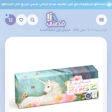
 المناطق
•
منظومة دفع آمن
•
تغليف هدايا مجاني
•
شحن سريع لكل المناطق
•
من
0
الرئيسية
/
7-9
/ بازل 200 – الخيال على حافة الغابة