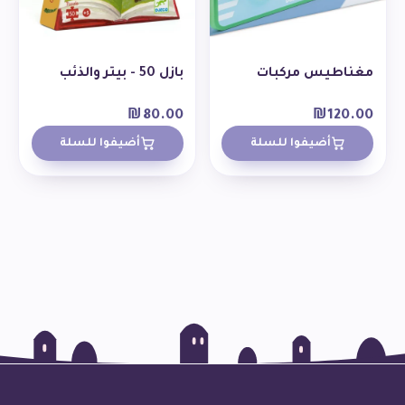
مغناطيس مركبات
بازل 50 - بيتر والذئب
₪
80.00
₪
120.00
أضيفوا للسلة
أضيفوا للسلة