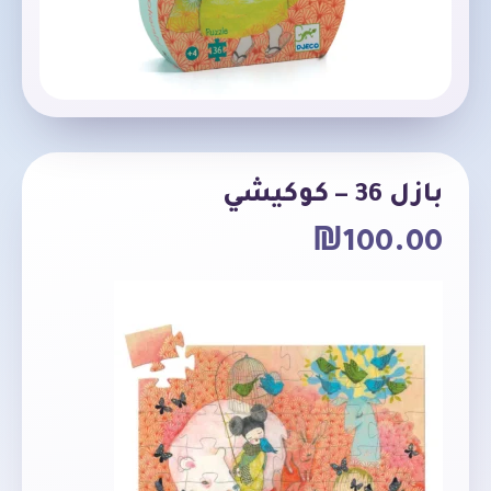
بازل 36 – كوكيشي
₪
100.00