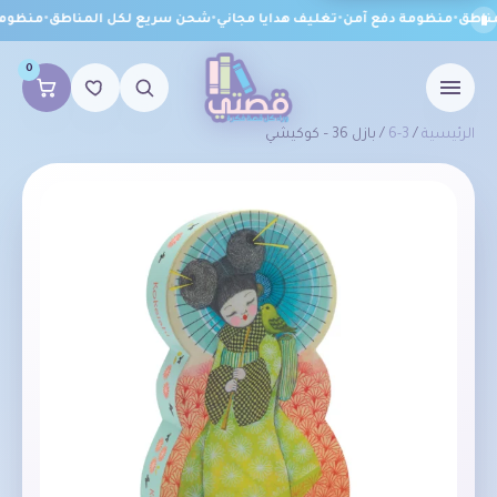
اطق
•
منظومة دفع آمن
•
تغليف هدايا مجاني
•
شحن سريع لكل المناطق
•
منظومة 
0
الرئيسية
/
3-6
/ بازل 36 – كوكيشي