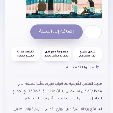
إضافة إلى السلة
شحن سريع
منظومة دفع آمن
تغليف هدايا
لكل المناطق
لحماية مشترياتكم
لمسة مميزة
أضيفوا للمفضلة
مدينة القدس التّاريخية لها أبواب كثيرة، لكنّها مغلقة أمام
معظم أطفال فلسطين. إلّا أنّ هنالك بوّابة خفيّة تتيح لجميع
الأطفال الدّخول إلى قلب المدينة. أين هذه البوّابة يا ترى؟
استمتع برحلة آسرة عبر شوارع القدس التاريخية وأحيائها في