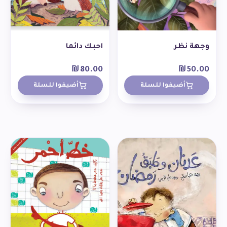
وجهة نظر
احبك دائما
₪
80.00
₪
50.00
أضيفوا للسلة
أضيفوا للسلة