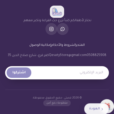
نختار لأطفالكم كتباً تزرع حبّ القراءة وتكبر معهم.
المتجر
الشروط والأحكام
إمكانية الوصول
0508825908
QesatyStore@gmail.com
كفر قرع، شارع صلاح الدين 35
البريد الإلكتروني
اشتركوا
© 2026 قصتي. جميع الحقوق محفوظة.
منظومة دفع آمن
العودة