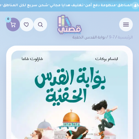
 المناطق
•
منظومة دفع آمن
•
تغليف هدايا مجاني
•
شحن سريع لكل المناطق
•
من
0
الرئيسية
/
7-9
/ بوابة القدس الخفية