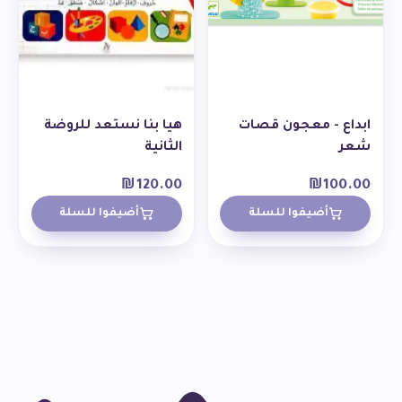
ابداع - معجون قصات
هيا بنا نستعد للروضة
شعر
الثانية
₪
120.00
₪
100.00
أضيفوا للسلة
أضيفوا للسلة