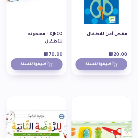
مقص آمن للاطفال
DJECO - معجونه
للأطفال
₪
70.00
₪
20.00
أضيفوا للسلة
أضيفوا للسلة