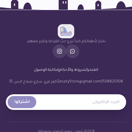
نختار لأطفالكم كتباً تزرع حبّ القراءة وتكبر معهم.
المتجر
الشروط والأحكام
إمكانية الوصول
0508825908
QesatyStore@gmail.com
كفر قرع، شارع صلاح الدين 35
البريد الإلكتروني
اشتركوا
© 2026 قصتي. جميع الحقوق محفوظة.