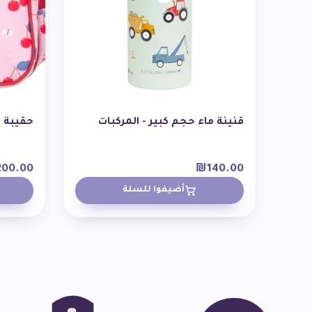
قنينة ماء حجم كبير - المركبات
حقيبة ا
200.00
₪
140.00
أضيفوا للسلة