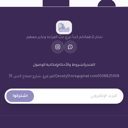
نختار لأطفالكم كتباً تزرع حبّ القراءة وتكبر معهم.
المتجر
الشروط والأحكام
إمكانية الوصول
0508825908
QesatyStore@gmail.com
كفر قرع، شارع صلاح الدين 35
البريد الإلكتروني
اشتركوا