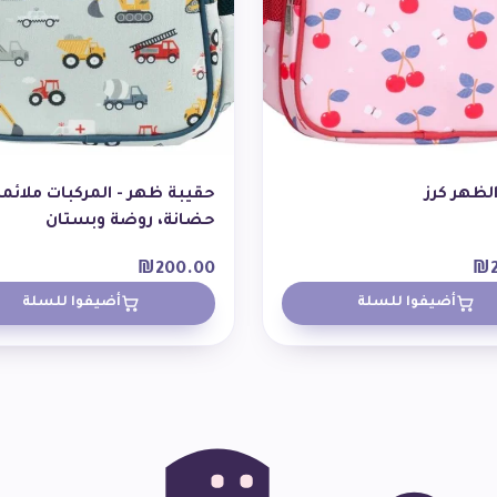
لظهر كرز
حقيبة ظهر - المركبات ملائمة
حضانة، روضة وبستان
₪
200.00
₪
أضيفوا للسلة
أضيفوا للسلة