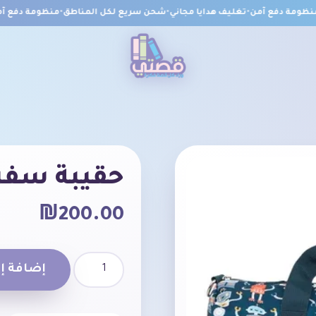
ومة دفع آمن
•
تغليف هدايا مجاني
•
شحن سريع لكل المناطق
•
منظومة دفع آمن
حقيبة سفر 
₪
200.00
إضافة إل