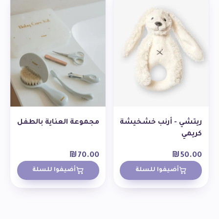
ريتشي - أرنب خشخيشة
مجموعة العناية بالطفل
كريمي
₪
70.00
₪
50.00
أضيفوا للسلة
أضيفوا للسلة