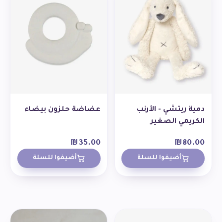
دمية ريتشي - الأرنب
عضاضة حلزون بيضاء
الكريمي الصغير
₪
35.00
₪
80.00
أضيفوا للسلة
أضيفوا للسلة