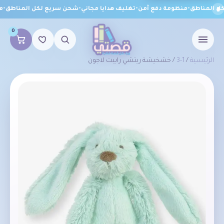
 المناطق
•
منظومة دفع آمن
•
تغليف هدايا مجاني
•
شحن سريع لكل المناطق
•
من
0
الرئيسية
/
1-3
/ خشخيشة ريتشي رابيت لاجون