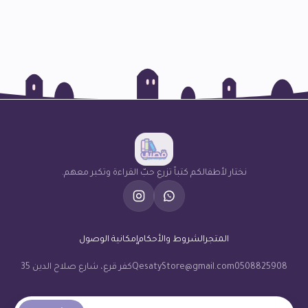
نختار لأطفالكم كتباً تزرع حبّ القراءة وتكبر معهم.
المتجر
الشروط والأحكام
إمكانية الوصول
0508825908
QesatyStore@gmail.com
كفر قرع، شارع صلاح الدين 35
البريد الإلكتروني