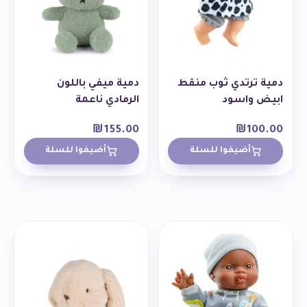
دمية ترتدي ثوب منقط
دمية ميفي باللون
ابيض واسود
الرمادي ناعمة
₪
155.00
₪
100.00
أضيفوا للسلة
أضيفوا للسلة