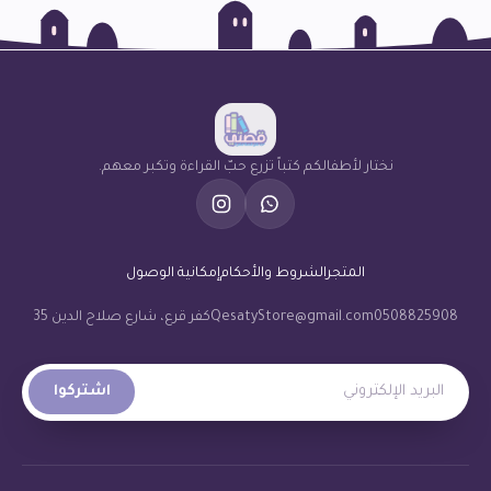
نختار لأطفالكم كتباً تزرع حبّ القراءة وتكبر معهم.
المتجر
الشروط والأحكام
إمكانية الوصول
0508825908
QesatyStore@gmail.com
كفر قرع، شارع صلاح الدين 35
البريد الإلكتروني
اشتركوا