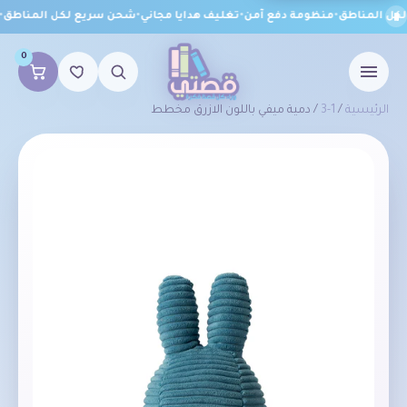
ل المناطق
•
منظومة دفع آمن
•
تغليف هدايا مجاني
•
شحن سريع لكل المناطق
•
م
0
الرئيسية
/
1-3
/ دمية ميفي باللون الازرق مخطط