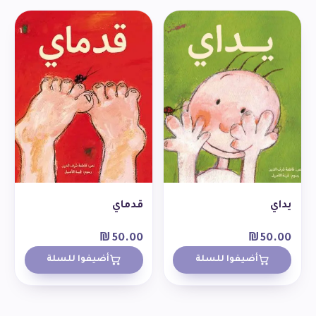
يداي
قدماي
₪
50.00
₪
50.00
أضيفوا للسلة
أضيفوا للسلة