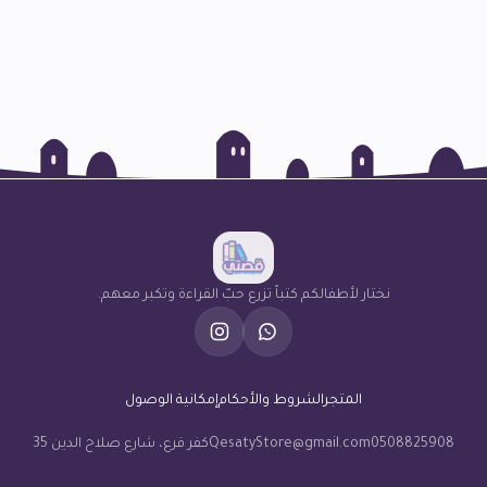
نختار لأطفالكم كتباً تزرع حبّ القراءة وتكبر معهم.
المتجر
الشروط والأحكام
إمكانية الوصول
0508825908
QesatyStore@gmail.com
كفر قرع، شارع صلاح الدين 35