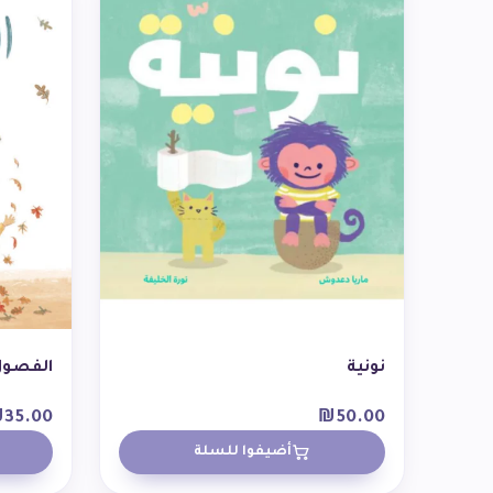
نونية
الفصول 
₪
35.00
₪
50.00
أضيفوا للسلة