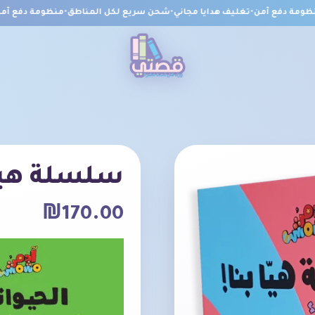
 دفع آمن
•
تغليف هدايا مجاني
•
شحن سريع لكل المناطق
•
منظومة دفع آمن
•
تغ
سلسلة هيا 
₪
170.00