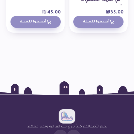
شبح
₪
45.00
₪
35.00
أضيفوا للسلة
أضيفوا للسلة
نختار لأطفالكم كتباً تزرع حبّ القراءة وتكبر معهم.