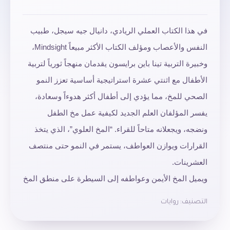
في
هذا
الكتاب
العملي
الريادي،
دانيال
جيه
سيجل،
طبيب
النفس
والأعصاب
ومؤلف
الكتاب
الأكثر
مبيعاً
Mindsight
،
وخبيرة
التربية
تينا
باين
برايسون
يقدمان
منهجاً
ثورياً
لتربية
الأطفال
مع
اثنتي
عشرة
استراتيجية
أساسية
تعزز
النمو
الصحي
للمخ،
مما
يؤدي
إلى
أطفال
أكثر
هدوءاً
وسعادة،
يفسر
المؤلفان
العلم
الجديد
لكيفية
عمل
مخ
الطفل
ونضجه،
ويجعلانه
متاحاً
للقراء
. “
المخ
العلوي
”
،
الذي
يتخذ
القرارات
ويوازن
العواطف،
يستمر
في
النمو
حتى
منتصف
العشرينات
.
ويميل
المخ
الأيمن
وعواطفه
إلى
السيطرة
على
منطق
المخ
الأيسر،
خاصة
في
الأطفال
الصغار
.
لا
عجب
أن
الأطفال
التصنيف:
روايات
يصابون
بنوبات
الغضب
أو
يتشاجرون
أو
يحزنون
في
صمت
.
من
خلال
تطبيق
هذه
الاكتشافات
على
تربية
الأطفال