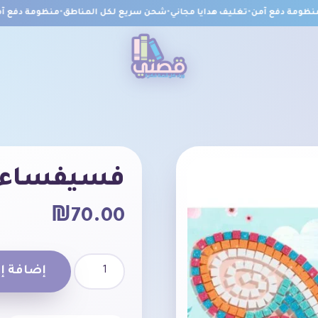
ومة دفع آمن
•
تغليف هدايا مجاني
•
شحن سريع لكل المناطق
•
منظومة دفع آمن
فسيفساء 
₪
70.00
إضافة إل