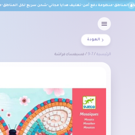
المناطق
•
منظومة دفع آمن
•
تغليف هدايا مجاني
•
شحن سريع لكل المناطق
•
منظ
العودة
الرئيسية
/
7-9
/ فسيفساء فراشة