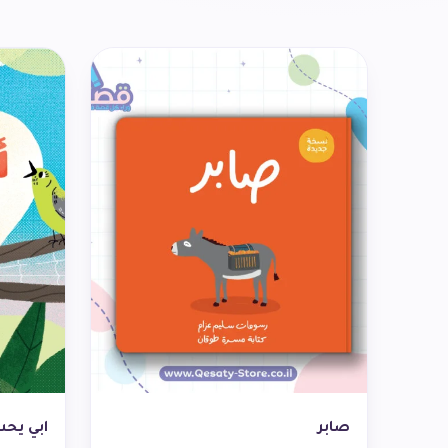
صابر
ابي يحب