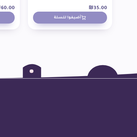
₪
60.00
₪
35.00
أضيفوا للسلة