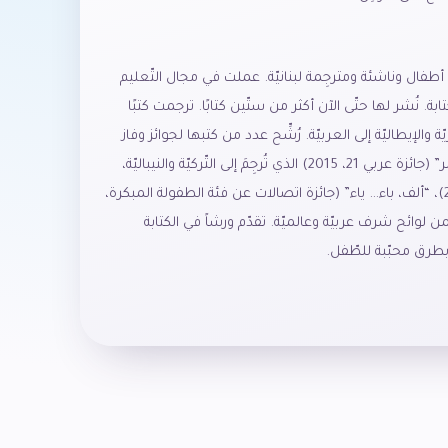
طفال وناشئة ومترجِمة لبنانيّة. عملت في مجال التّعليم
بة. نُشر لها حتّى الآن أكثر من ستّين كتابًا. ترجمت كتبًا
ة والإيطاليّة إلى العربيّة. رُشِّح عدد من كتبها لجوائز وفاز
منها مع دار السّاقي: “خطّ أحمر” (جائزة عربي 21، 2015) الذي تُرجِمَ إلى التّركيّة والنيباليّة،
“صديقي” (جائزة عربي 21، 2017)، “ألف، باء… ياء” (جائزة اتصالات عن فئة الطفولة المبكرة،
ضمن لوائح شرف عربيّة وعالميّة. تقدّم ورشاً في الكتابة
ة بطرق محبّبة للطّفل.