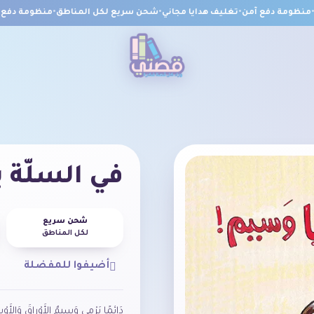
ظومة دفع آمن
•
تغليف هدايا مجاني
•
شحن سريع لكل المناطق
•
منظومة دفع آم
في السلّة ي
شحن سريع
لكل المناطق
أضيفوا للمفضلة
دَائِمًا يَرْمي وَسيمٌ الأَوْراقَ وَالأَ