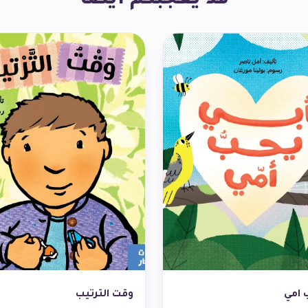
قد يعجبكم أيضاً
 امي
وقت الترتيب