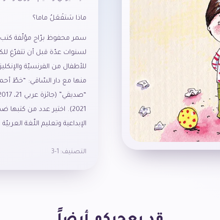
ماذا سَتفْعَلُ ماما؟
سمر محفوظ برّاج مؤلّفة كتب أ
لسنوات عدّة قبل أن تتفرّغ للكتا
للأطفال من الفرنسيّة والإنكليزيّ
2021). اختير عدد من كتبها 
الإبداعية وتعليم اللّغة العربيّ
التصنيف:
1-3