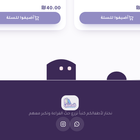
₪
40.00
أضيفوا للسلة
أضيفوا للسلة
نختار لأطفالكم كتباً تزرع حبّ القراءة وتكبر معهم.