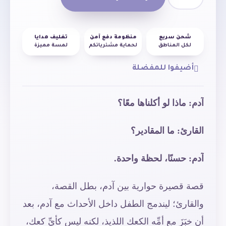
شحن سريع
منظومة دفع آمن
تغليف هدايا
لكل المناطق
لحماية مشترياتكم
لمسة مميزة
أضيفوا للمفضلة
آدم: ماذا لو أكلناها معًا؟
القارئ: ما المقادير؟
آدم: حسنًا، لحظة واحدة.
قصة قصيرة حوارية بين آدم، بطل القصة،
والقارئ؛ ليندمج الطفل داخل الأحداث مع آدم، بعد
أن خبَزَ مع أمِّه الكعك اللذيذ، لكنه ليس كأيِّ كعك،