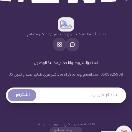
نختار لأطفالكم كتباً تزرع حبّ القراءة وتكبر معهم.
المتجر
الشروط والأحكام
إمكانية الوصول
0508825908
QesatyStore@gmail.com
كفر قرع، شارع صلاح الدين 35
البريد الإلكتروني
اشتركوا
© 2026 قصتي. جميع الحقوق محفوظة.
منظومة دفع آمن