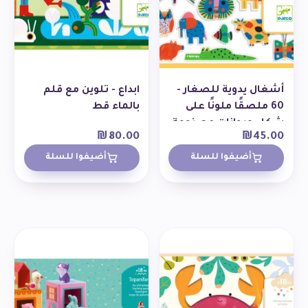
أشغال يدوية للصغار -
ابداع - تلوين مع قلم
60 ملصقًا ملونًا على
بالماء قط
شكل حيوانات مصنوعة
₪
80.00
₪
45.00
من اللباد
أضيفوا للسلة
أضيفوا للسلة