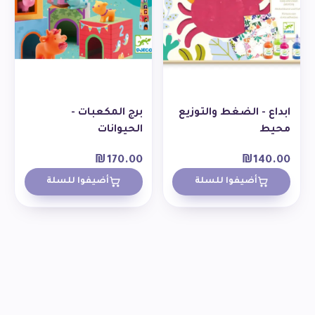
ابداع - الضغط والتوزيع
برج المكعبات -
محيط
الحيوانات
₪
170.00
₪
140.00
أضيفوا للسلة
أضيفوا للسلة