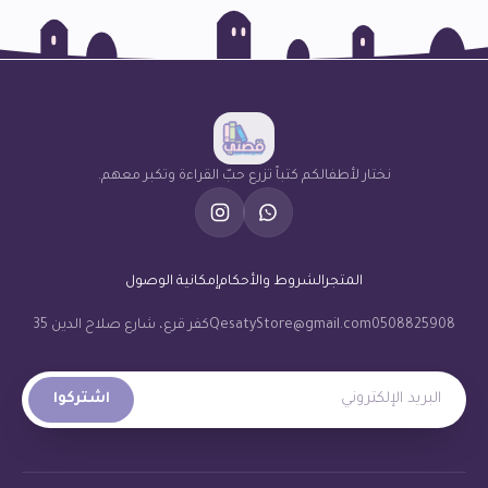
نختار لأطفالكم كتباً تزرع حبّ القراءة وتكبر معهم.
المتجر
الشروط والأحكام
إمكانية الوصول
0508825908
QesatyStore@gmail.com
كفر قرع، شارع صلاح الدين 35
البريد الإلكتروني
اشتركوا