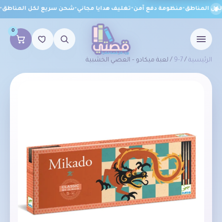
ل المناطق
•
منظومة دفع آمن
•
تغليف هدايا مجاني
•
شحن سريع لكل المناطق
•
م
0
الرئيسية
/
7-9
/ لعبة ميكادو – العصي الخشبية