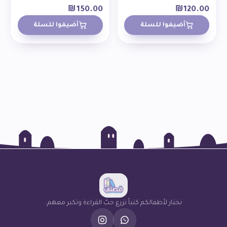
₪
150.00
₪
120.00
أضيفوا للسلة
أضيفوا للسلة
نختار لأطفالكم كتباً تزرع حبّ القراءة وتكبر معهم.