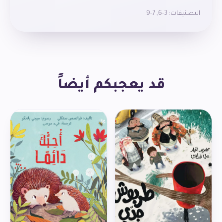
مادّتي البولونيوم والرّاديوم. كانت ماري تؤمن بأنّه يجب
التصنيفات:
3-6
,
7-9
استخدام العِلم للخير، ولا تزال اكتشافاتها تساعد على معالجة
الأمراض حتّى اليوم.
قد يعجبكم أيضاً