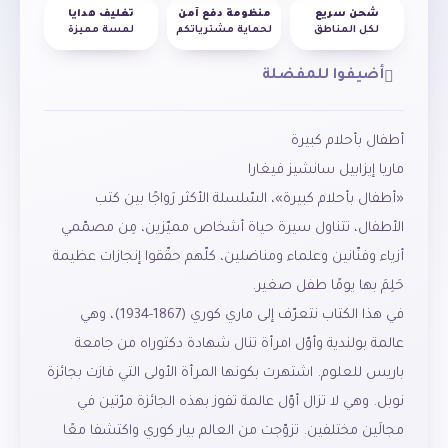
شحن سريع
منظومة دفع آمن
تغليف هدايا
لكل المناطق
لحماية مشترياتكم
لمسة مميزة
أضيفوا للمفضلة
أطفال بأحلام كبيرة
ماريا إيزابيل سانشيز فيغارا
«أطفال بأحلام كبيرة»، السّلسلة الأكثر رَواجًا بين كتب
الأطفال، تتناول سيرة حياة أشخاص مميّزين، مِن مصمّمي
أزياء وفنّانين وعلماء ومناضلين، كلّهم حقّقوا إنجازات عظيمة
حَلِمَ بها يومًا طفل صغير.
في هذا الكتاب نتعرّف إلى ماري كوري (1867-1934)، وهي
عالمة بولندية وأوّل امرأة تنال شهادة دكتوراه من جامعة
باريس للعلوم. اشتهرت بكونها المرأة الأولى التي فازت بجائزة
نوبل. وهي لا تزال أوّل عالمة تفوز بهذه الجائزة مرّتين في
مجالَين مختلفين. تزوّجت من العالم بيار كوري واكتشفا معًا