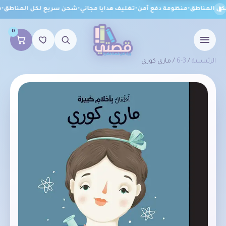
ل المناطق
•
منظومة دفع آمن
•
تغليف هدايا مجاني
•
شحن سريع لكل المناطق
•
من
0
الرئيسية
/
3-6
/ ماري كوري