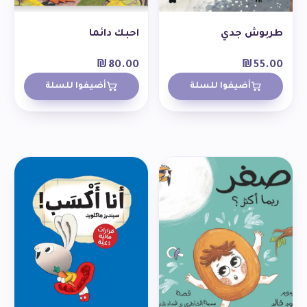
طربوش جدي
احبك دائما
₪
80.00
₪
55.00
أضيفوا للسلة
أضيفوا للسلة