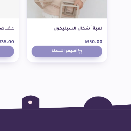
لعبة أشكال السيليكون
عضاضة 
₪
35.00
₪
50.00
أضيفوا للسلة