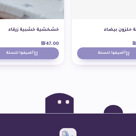
حلزون بيضاء
خشخشية خشبية زرقاء
₪
47.00
أضيفوا للسلة
أضيفوا للسلة