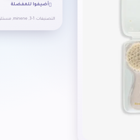
أضيفوا للمفضلة
التصنيفات:
1-3
,
minene
,
مستلزم