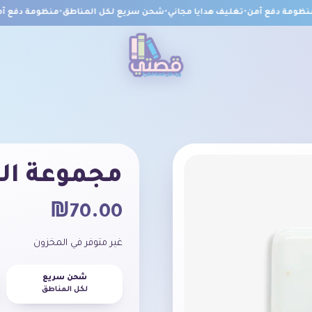
ومة دفع آمن
•
تغليف هدايا مجاني
•
شحن سريع لكل المناطق
•
منظومة دفع آمن
مجموعة الع
₪
70.00
غير متوفر في المخزون
شحن سريع
لكل المناطق