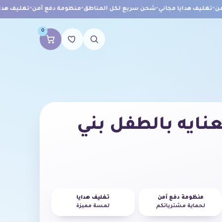
•
تغليف هدايا مجاني
•
شحن سريع لكل المناطق
•
منظومة دفع آمن
•
تغليف هدايا
0
نايه بالطفل بني
منظومة دفع آمن
تغليف هدايا
لحماية مشترياتكم
لمسة مميزة