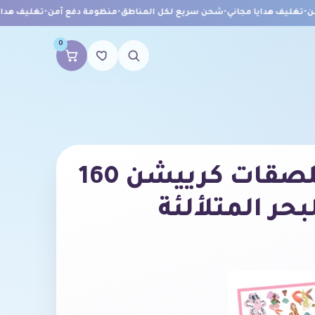
تغليف هدايا مجاني
•
شحن سريع لكل المناطق
•
منظومة دفع آمن
•
تغليف هدايا 
0
مجموعة ملصقات كرييشن 160
بحر المتلألئة