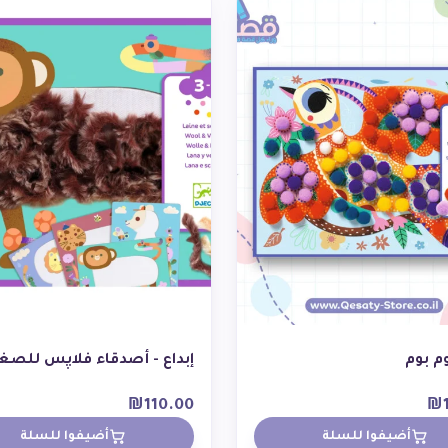
م بوم
إبداع - أصدقاء فلاپس للصغا
₪
110.00
₪
أضيفوا للسلة
أضيفوا للسلة