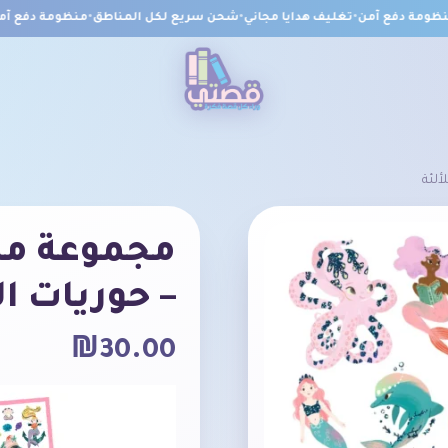
ومة دفع آمن
•
تغليف هدايا مجاني
•
شحن سريع لكل المناطق
•
منظومة دفع آمن
•
– حوريات ال
₪
30.00