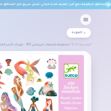
المناطق
•
منظومة دفع آمن
•
تغليف هدايا مجاني
•
شحن سريع لكل المناطق
•
منظ
العودة
الرئيسية
/
3-6
/ مجموعة ملصقات كرييشن 160 – حوريات البحر المتلألئة