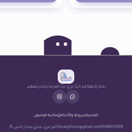
نختار لأطفالكم كتباً تزرع حبّ القراءة وتكبر معهم.
المتجر
الشروط والأحكام
إمكانية الوصول
0508825908
QesatyStore@gmail.com
كفر قرع، شارع صلاح الدين 35