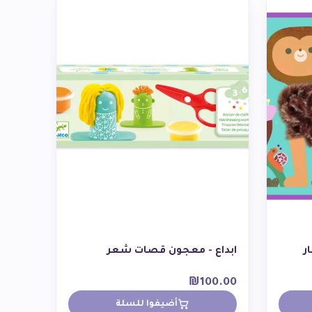
ر
ابداع - معجون قصات شعر
₪
100.00
أضيفوا للسلة