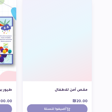
مقص آمن للاطفال
طيور بو
100.00
₪
20.00
أضيفوا للسلة