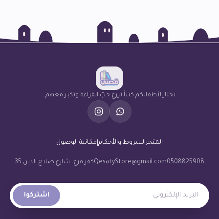
نختار لأطفالكم كتباً تزرع حبّ القراءة وتكبر معهم.
المتجر
الشروط والأحكام
إمكانية الوصول
0508825908
QesatyStore@gmail.com
كفر قرع، شارع صلاح الدين 35
البريد الإلكتروني
اشتركوا