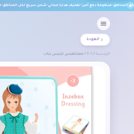
المناطق
•
منظومة دفع آمن
•
تغليف هدايا مجاني
•
شحن سريع لكل المناطق
•
منظ
العودة
الرئيسية
/
3-6
/ مغناطيس تلبيس بنات