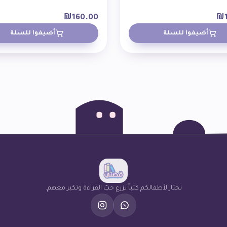
₪
160.00
₪
أضيفوا للسلة
أضيفوا للسلة
نختار لأطفالكم كتباً تزرع حبّ القراءة وتكبر معهم.