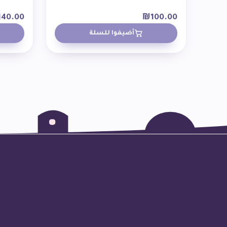
140.00
₪
100.00
أضيفوا للسلة