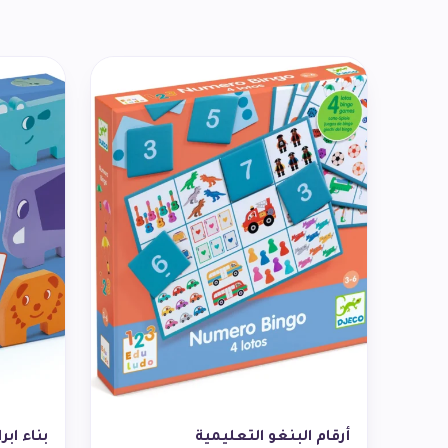
أرقام البنغو التعليمية
بناء ابر