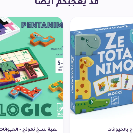
قد يعجبكم أيضاً
اج بالحيوانات
لعبة نسخ نموذج - الحيوانات