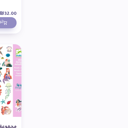
₪
32.00
أض
مجموعة 