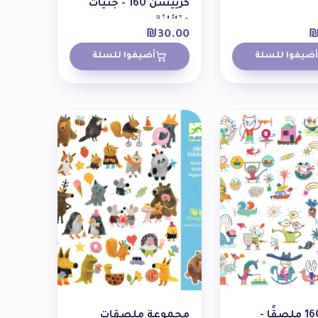
كرييشن 160 - جنيات
متلألئة
₪
30.00
أضيفوا للسلة
أضيفوا للسلة
اصنع 160 ملصقًا -
مجموعة ملصقات