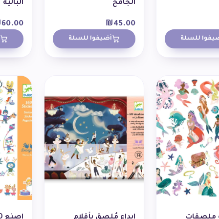
الجامح
الباليه
₪
60.00
₪
45.00
يفوا للسلة
أضيفوا للسلة
ملصقات
إبداع مُلصق بأقلام