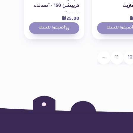
ازيت
كرييشن 160 - أصدقاء
فرويون
₪
25.00
أضيفوا للسلة
أضيفوا للسلة
←
11
10