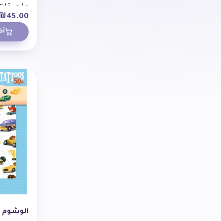
ملصقات 
₪
45.00
أض
الوشوم -