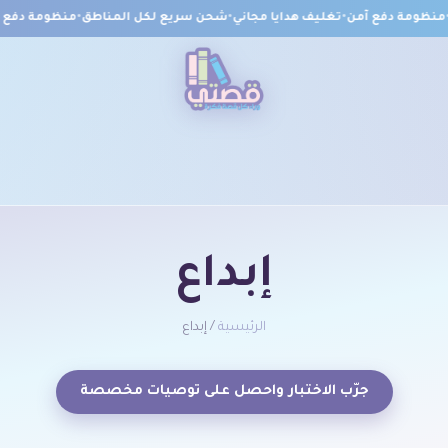
ظومة دفع آمن
•
تغليف هدايا مجاني
•
شحن سريع لكل المناطق
•
منظومة دفع آم
إبداع
الرئيسية
/ إبداع
جرّب الاختبار واحصل على توصيات مخصصة