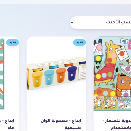
جات
جديد
جديد
وية للصغار -
ابداع - معجونة الوان
ابداع -
استخدام
طبيعية
ماء