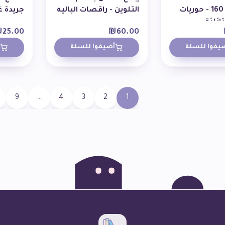
كرييشن 160 - حوريات
التلوين - راقصات الباليه
جريدة غ
تلألئة
₪
25.00
₪
60.00
يفوا للسلة
أضيفوا للسلة
9
…
4
3
2
1