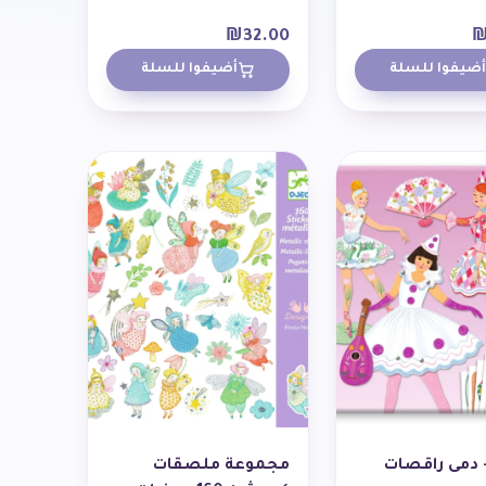
₪
32.00
أضيفوا للسلة
أضيفوا للسلة
 - دمى راقصات
مجموعة ملصقات