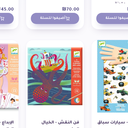
ملونة
₪
45.00
₪
70.00
يفوا للسلة
أضيفوا للسلة
 سيارات سباق
فن النقش - الخيال
الإبداع