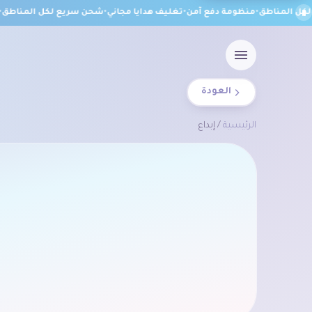
 المناطق
•
منظومة دفع آمن
•
تغليف هدايا مجاني
•
شحن سريع لكل المناطق
•
من
العودة
الرئيسية
/ إبداع