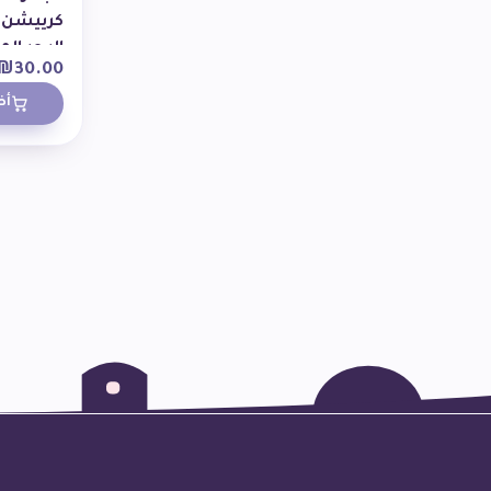
البحر الم
₪
30.00
أض