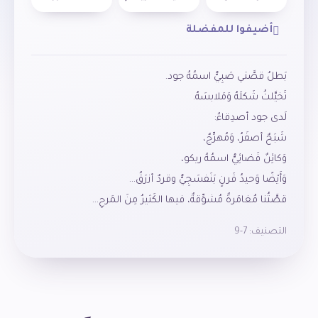
أضيفوا للمفضلة
بَطلُ قصَّتي صَبِيٌّ اسمُهُ جود.
تَخيَّلتُ شَكلَهُ وَمَلابسَهُ.
لَدى جود أصدِقاءُ:
شَبَحٌ أصفَرُ، وَمُهرِّجٌ،
وَكائِنٌ فَضائِيٌّ اسمُهُ ريكو،
وَأَيْضًا وَحيدُ قَرنٍ بَنَفسَجِيٌّ وقردٌ أزرَقُ…
قصَّتُنا مُغامَرةٌ مُشوِّقةٌ، فيها الكَثيرُ مِنَ المَرحِ…
التصنيف:
7-9