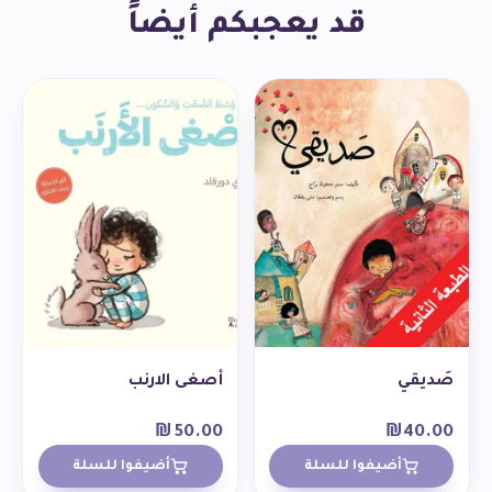
قد يعجبكم أيضاً
صَديقي
أصغى الارنب
₪
50.00
₪
40.00
أضيفوا للسلة
أضيفوا للسلة