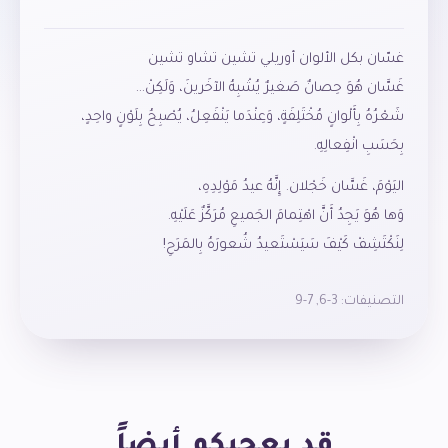
غسّان بكل الألوان أوريلي تشين تشاو تشين
غَسَّان هُوَ حِصانٌ صَغيرٌ يُشْبِهُ الآخَرينَ، وَلَكِنْ…
شَعْرُهُ بِأَلْوانٍ مُخْتَلِفَةٍ، وَعِنْدَما يَنْفَعِلُ، يُصْبِحُ بِلَوْنٍ واحِدٍ،
بِحَسَبِ انْفِعالِهِ.
اليَوْمَ، غَسَّان خَجْلان. إِنَّهُ عيدُ مَوْلِدِهِ،
وَها هُوَ يَجِدُ أَنَّ اهْتِمامَ الجَميعِ مُرَكَّزٌ عَلَيْهِ.
لِنَكْتَشِفْ كَيْفَ سَيَسْتَعيدُ شُعورَهُ بِالمَرَحِ!
التصنيفات:
3-6
,
7-9
قد يعجبكم أيضاً