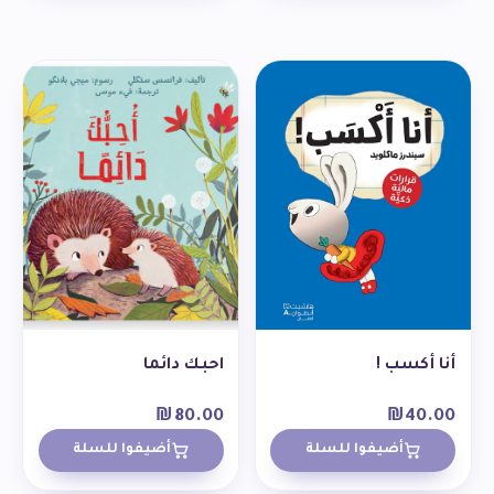
أنا أكسب !
احبك دائما
₪
80.00
₪
40.00
أضيفوا للسلة
أضيفوا للسلة