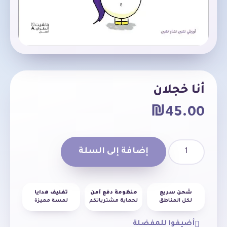
أنا خجلان
₪
45.00
إضافة إلى السلة
شحن سريع
منظومة دفع آمن
تغليف هدايا
لكل المناطق
لحماية مشترياتكم
لمسة مميزة
أضيفوا للمفضلة