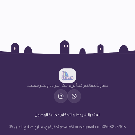
نختار لأطفالكم كتباً تزرع حبّ القراءة وتكبر معهم.
المتجر
الشروط والأحكام
إمكانية الوصول
0508825908
QesatyStore@gmail.com
كفر قرع، شارع صلاح الدين 35