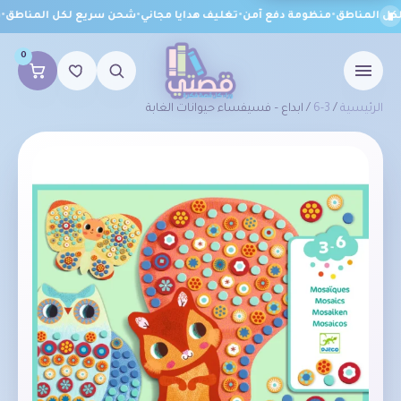
ل المناطق
•
منظومة دفع آمن
•
تغليف هدايا مجاني
•
شحن سريع لكل المناطق
•
من
0
الرئيسية
/
3-6
/ ابداع – فسيفساء حيوانات الغابة