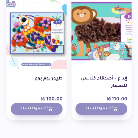
إبداع - أصدقاء فلاپس
طيور بوم بوم
للصغار
₪
100.00
₪
110.00
أضيفوا للسلة
أضيفوا للسلة