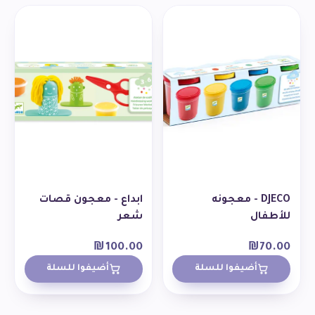
DJECO - معجونه
ابداع - معجون قصات
للأطفال
شعر
₪
100.00
₪
70.00
أضيفوا للسلة
أضيفوا للسلة