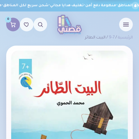
 المناطق
•
منظومة دفع آمن
•
تغليف هدايا مجاني
•
شحن سريع لكل المناطق
•
من
0
الرئيسية
/
7-9
/ البيت الطائر