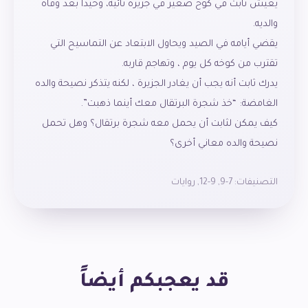
يعيش ثابت في كوخ صغير في جزيرة نائية، وحيدا بعد وفاة
والديه.
يقضي أيامه في الصيد ويحاول الابتعاد عن التماسيح التي
تقترب من كوخه كل يوم ، وتهاجم قاربه.
يدرك ثابت أنه يجب أن يغادر الجزيرة ، لكنه يتذكر نصيحة والده
الغامضة: “خذ شجرة البرتقال معك أينما ذهبت”.
كيف يمكن لثابت أن يحمل معه شجرة برتقال؟ وهل تحمل
نصيحة والده معاني أخرى؟
التصنيفات:
7-9
,
9-12
,
روايات
قد يعجبكم أيضاً