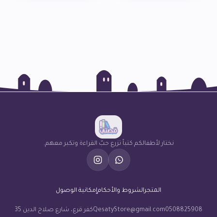
نختار لأطفالكم كتباً تزرع حبّ القراءة وتكبر معهم.
المتجر
الشروط والأحكام
إمكانية الوصول
0508825908
QesatyStore@gmail.com
كفر قرع، شارع صلاح الدين 35