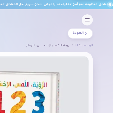
لمناطق
•
منظومة دفع آمن
•
تغليف هدايا مجاني
•
شحن سريع لكل المناطق
•
منظو
العودة
الرئيسية
/
1-3
/ الرؤية اللمس الإحساس- الارقام