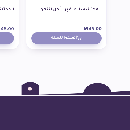
المكتشف الصغير: نأكل لننمو
المكتشف
₪
45.00
₪
45.00
أضيفوا للسلة