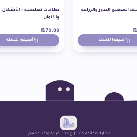
 الصغير: البذور والزراعة
بطاقات تعليمية - الأشكال
والألوان
₪
70.00
أضيفوا للسلة
أضيفوا للسلة
نختار لأطفالكم كتباً تزرع حبّ القراءة وتكبر معهم.