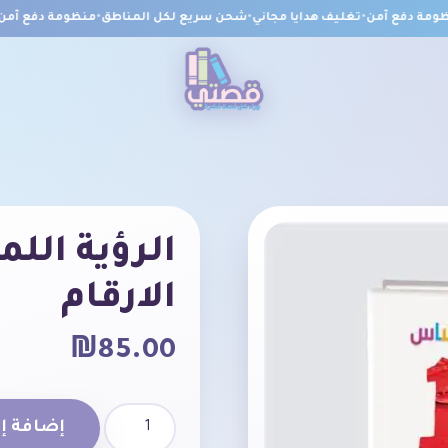
مة دفع آمن
•
تغليف هدايا مجاني
•
شحن سريع لكل المناطق
•
منظومة دفع آمن
•
ت
الرؤية ال
الارقام
₪
85.00
إضافة إل