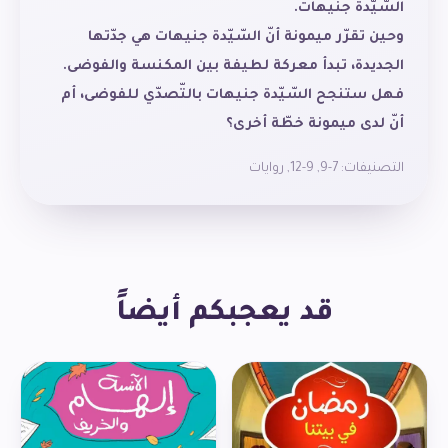
السّيّدة جنيهات.
وحين تقرّر ميمونة أنّ السّيّدة جنيهات هي جدّتها
الجديدة، تبدأ معركة لطيفة بين المكنسة والفوضى.
فهل ستنجح السّيّدة جنيهات بالتّصدّي للفوضى، أم
أنّ لدى ميمونة خطّة أخرى؟
التصنيفات:
7-9
,
9-12
,
روايات
قد يعجبكم أيضاً