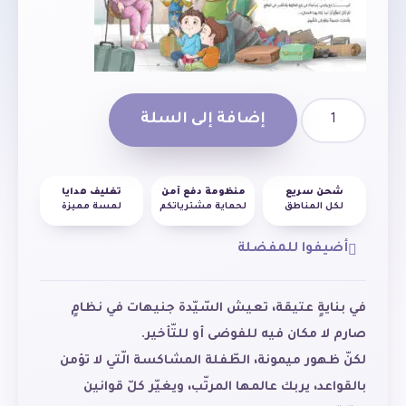
إضافة إلى السلة
شحن سريع
منظومة دفع آمن
تغليف هدايا
لكل المناطق
لحماية مشترياتكم
لمسة مميزة
أضيفوا للمفضلة
في بنايةٍ عتيقة، تعيش السّيّدة جنيهات في نظامٍ
صارم لا مكان فيه للفوضى أو للتّأخير.
لكنّ ظهور ميمونة، الطّفلة المشاكسة الّتي لا تؤمن
بالقواعد، يربك عالمها المرتّب، ويغيّر كلّ قوانين