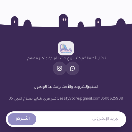
نختار لأطفالكم كتباً تزرع حبّ القراءة وتكبر معهم.
المتجر
الشروط والأحكام
إمكانية الوصول
0508825908
QesatyStore@gmail.com
كفر قرع، شارع صلاح الدين 35
البريد الإلكتروني
اشتركوا