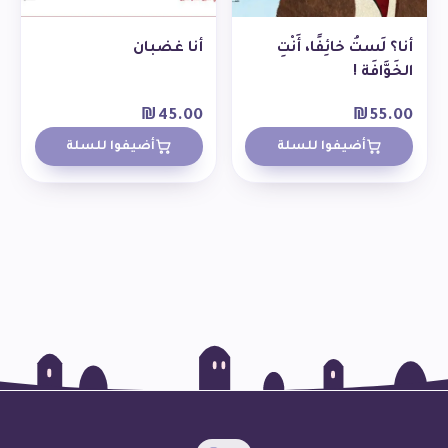
أنا؟ لَستُ خائِفًا، أَنْتِ
أنا غضبان
الخَوَّافَة !
₪
45.00
₪
55.00
أضيفوا للسلة
أضيفوا للسلة