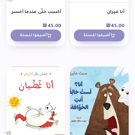
أنا غيران
أكسب حتّى عندما أخسر
₪
45.00
₪
45.00
أضيفوا للسلة
أضيفوا للسلة