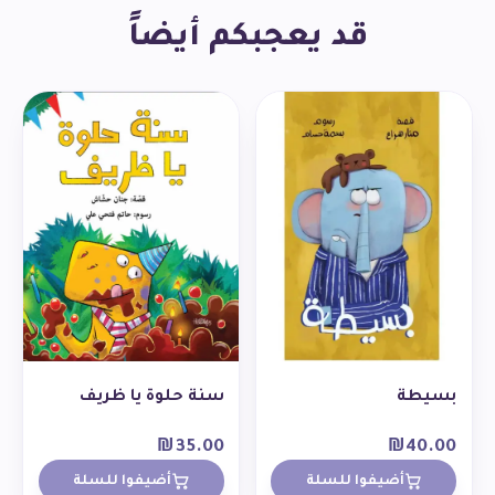
قد يعجبكم أيضاً
بسيطة
سنة حلوة يا ظريف
₪
35.00
₪
40.00
أضيفوا للسلة
أضيفوا للسلة