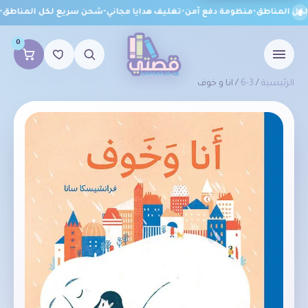
ل المناطق
•
منظومة دفع آمن
•
تغليف هدايا مجاني
•
شحن سريع لكل المناطق
•
م
0
الرئيسية
/
3-6
/ انا و خوف