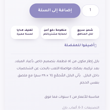
إضافة إلى السلة
شحن سريع
منظومة دفع آمن
تغليف هدايا
لكل المناطق
لحماية مشترياتكم
لمسة مميزة
أضيفوا للمفضلة
بازل إطار مكون من ٥٤ قطعة، بتصميم خاص بأعياد الميلاد.
داخل البازل . يأتي البازل المُجمّع (٦١ × ٣٨ سم) مع ملصق
مناسبة للأعمار من ٤ سنوات فما فوق
التصنيفات:
3-6
,
ألعاب
,
بازل