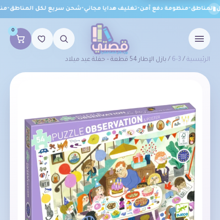
المناطق
•
منظومة دفع آمن
•
تغليف هدايا مجاني
•
شحن سريع لكل المناطق
•
منظ
0
الرئيسية
/
3-6
/ بازل الإطار 54 قطعة – حفلة عيد ميلاد