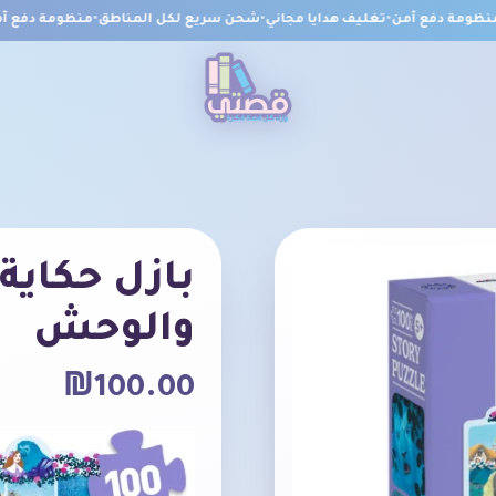
ومة دفع آمن
•
تغليف هدايا مجاني
•
شحن سريع لكل المناطق
•
منظومة دفع آمن
بازل حكاية 
والوحش
₪
100.00