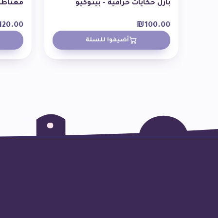
بازل حكايات خرافية - بينوكيو
مغناطي
120.00
₪
100.00
أضيفوا للسلة