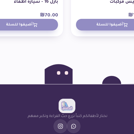
س مركبات
بازل 16 - سيارة اطفاء
₪
70.00
₪
أضيفوا للسلة
أضيفوا للسلة
نختار لأطفالكم كتباً تزرع حبّ القراءة وتكبر معهم.