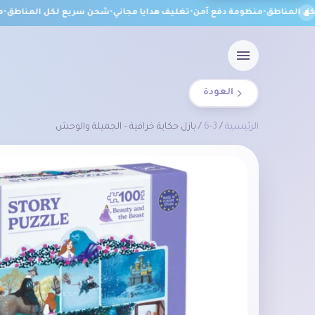
المناطق
•
منظومة دفع آمن
•
تغليف هدايا مجاني
•
شحن سريع لكل المناطق
•
منظ
العودة
الرئيسية
/
3-6
/ بازل حكاية خرافية – الجميلة والوحش