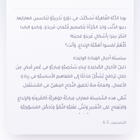
بوبا الدُّبَّة القُطْبِيَّة تَسَجَّلَتْ في دَوْرَةٍ تَدْريبِيَّةٍ لِتَحْسينِ مَهاراتِها،
ديبو الذِّئْب وَجَدَ الجُرْأَةَ لِتَصْميمِ قُبَّعاتٍ فَريدَةٍ، وَباندو الباندا
ابْتَكَرَ بيتزا بِأَشْكالٍ غَريبَةٍ عَجيبَة!
كُلُّهُمُ لَمَسوا أَهَمِّيَّةَ الإِبْداعِ، وَأَنْتَ؟
سِلسِلَة أَجيال القِيادَة الواعِدَة
دَليلُ الأَجْيالِ الصَّاعِدَةِ لِبِناءِ شَخْصِيَّةٍ قِيادِيَّةٍ في عُمرٍ مُبكرٍ، مِنْ
خِلالِ بَرْنامَجٍ يُشَكِّلُ مَدْخَلًا إِلى المَفاهيمِ الأَساسِيَّةِ في رِيادَةِ
الأَعْمال، والغايَةُ منهُ تَحْقيق النَّجاحِ المِهَنِيِّ في المُسْتَقْبَل.
تُنَمّي هذه السِّلسِلَة مَهاراتٍ قِيادِيَّةً جَوْهَرِيَّةً كَالمُرونَةِ وَالإِبْداعِ
وَالاِنْفِتاحِ عَلى التَّغْييرِ وَتَبَنِّي عَقْلِيَّةِ النُّمُوِّ وَتَحَمُّلِ المَسْؤولِيَّةِ
وَالعَمَلِ الجَماعِيّ. وَيَضُمُّ كُلُّ عُنوانٍ فيها سينارْيوهاتٍ وَمَواقِفَ
التصنيف:
3-6
تُسْتَخْدَمُ لِتَسْهيلِ عَمَلِيَّةِ التَّماهي وَتَرْسيخِ المَهاراتِ، فَيَكْتَسِبُ
القارِئُ عَقْلِيَّةَ القِيادَةِ بِالقُدْوَة.