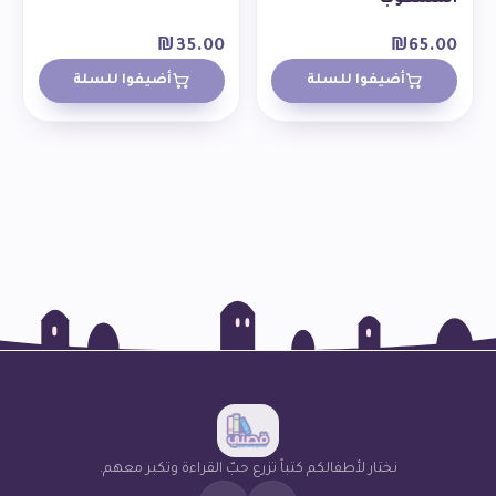
₪
35.00
₪
65.00
أضيفوا للسلة
أضيفوا للسلة
نختار لأطفالكم كتباً تزرع حبّ القراءة وتكبر معهم.