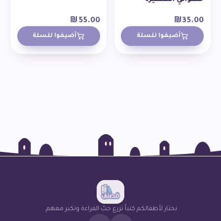
₪
55.00
₪
35.00
أضيفوا للسلة
أضيفوا للسلة
نختار لأطفالكم كتباً تزرع حبّ القراءة وتكبر معهم.