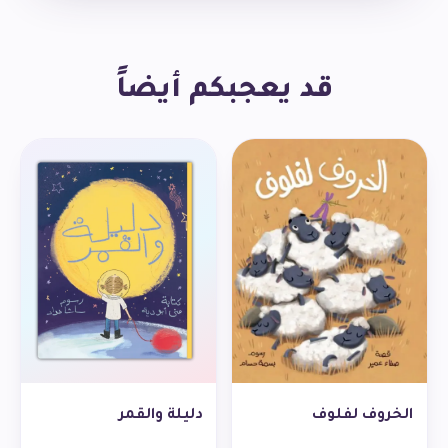
مهارات التَّفكير المَنطِقيّ عبر توقّع الأحداث، وطرح الحلول،
ووصف الأشياء. كما تساهم الأنشطة الموجودة في آخر الكتاب
في تركيز المُصطلحات والمفاهيم الجديدة، وإثراء المخزون
قد يعجبكم أيضاً
اللّغوي.
الخروف لفلوف
دليلة والقمر