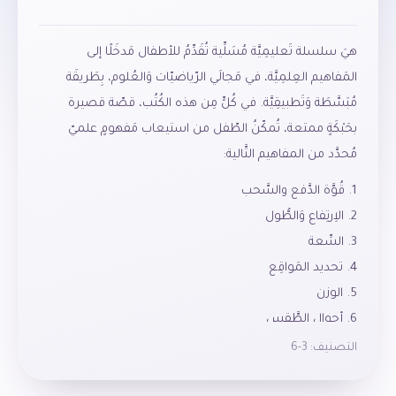
هيَ سلسلة تَعليمِيَّة مُسَلِّية تُقَدِّمُ للأطفال مَدخَلًا إلى
المَفاهيم العِلمِيَّة، في مَجالَي الرّياضيّات وَالعُلوم، بِطَريقَة
مُبَسَّطَة وَتَطبيقِيَّة. في كُلٍّ مِن هذه الكُتُب، قصّة قصيرة
بحَبْكَةٍ ممتعة، تُمكّنُ الطّفل من استيعاب مَفهومٍ علميّ
مُحدَّد من المفاهيم التَّالية:
1. قُوَّة الدَّفع والسَّحب
2. الاِرتِفاع وَالطُّول
3. السِّعة
4. تحديد المَواقِع
5. الوزن
6. أحوال الطَّقس
التصنيف:
3-6
يُرافقُ الأهل أطفالَهم في قراءة هذه القصص مُرتكزينَ على
الإرشادات المَوجودَة في أوّل الكتاب، وَيمّكنونَهم مِن تَنمِية