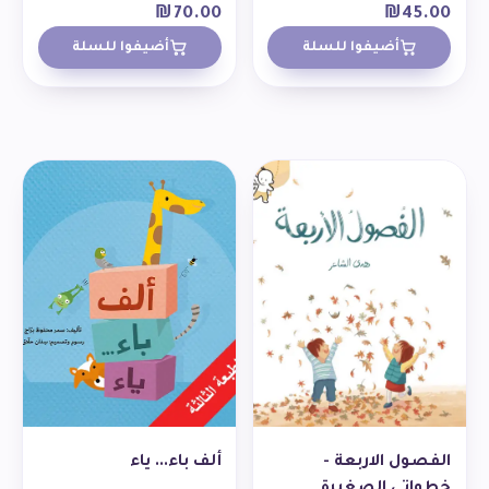
₪
70.00
₪
45.00
أضيفوا للسلة
أضيفوا للسلة
الفصول الاربعة -
ألف باء... ياء
خطواتي الصغيرة