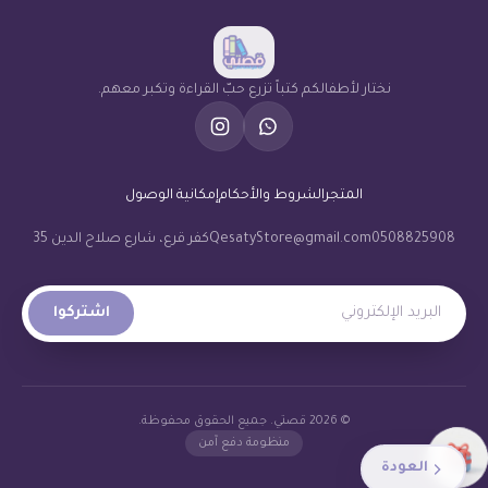
نختار لأطفالكم كتباً تزرع حبّ القراءة وتكبر معهم.
المتجر
الشروط والأحكام
إمكانية الوصول
0508825908
QesatyStore@gmail.com
كفر قرع، شارع صلاح الدين 35
البريد الإلكتروني
اشتركوا
© 2026 قصتي. جميع الحقوق محفوظة.
منظومة دفع آمن
العودة