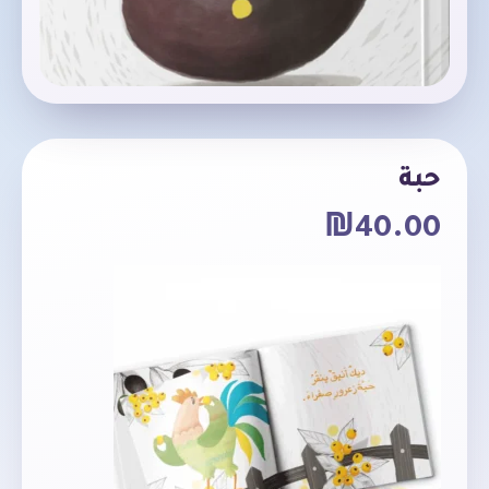
حبة
₪
40.00