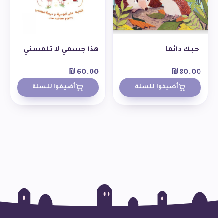
احبك دائما
هذا جسمي لا تلمسني
₪
60.00
₪
80.00
أضيفوا للسلة
أضيفوا للسلة