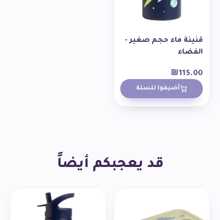
قنينة ماء حجم صغير -
الفضاء
₪
115.00
أضيفوا للسلة
قد يعجبكم أيضاً