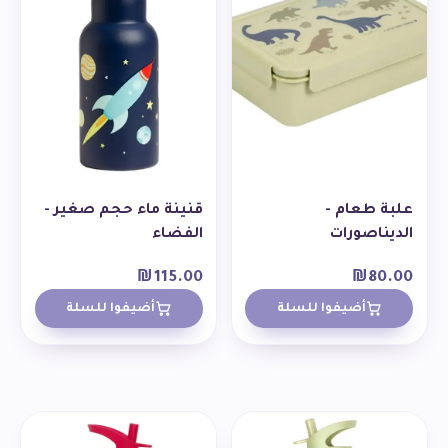
علبة طعام -
قنينة ماء حجم صغير -
الديناصورات
الفضاء
₪
115.00
₪
80.00
أضيفوا للسلة
أضيفوا للسلة