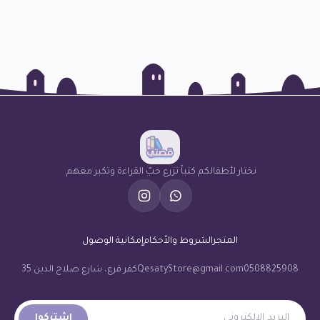
نختار لأطفالكم كتباً تزرع حبّ القراءة وتكبر معهم.
المتجر
الشروط والأحكام
إمكانية الوصول
0508825908
QesatyStore@gmail.com
كفر قرع، شارع صلاح الدين 35
البريد الإلكتروني
اشتركوا