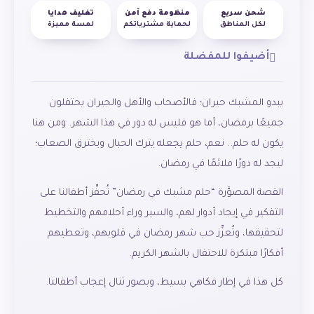
شحن سريع
منظومة دفع آمن
تغليف هدايا
لكل المناطق
لحماية مشترياتكم
لمسة مميزة
أضيفوا للمفضلة
يبدو المشبك حيران؛ فالأصحاب والأهل والجيران يحتفلون
جميعًا برمضان، أما هو فليس له دور في هذا الشهر. ومن هنا
يكون له حلم.. نعم، حلم يجعله يترك الحبال ويخترق الصعاب؛
ليجد له دورًا ملائمًا في رمضان.
القصة المصوَّرة “حلم مشبك في رمضان” تُحفِّز أطفالنا على
التفكير في إيجاد أدوار لهم، والسير وراء أحلامهم والتخطيط
لتحقيقها، وتُعزِّز حب شهر رمضان في قلوبهم، وتعطيهم
أفكارًا مبتكرة للاحتفال بالشهر الكريم.
كل هذا في إطار فكاهي بسيط، وبصور تنال إعجاب أطفالنا.