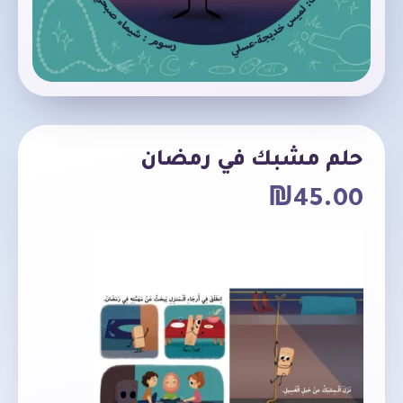
حلم مشبك في رمضان
₪
45.00