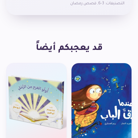
التصنيفات:
3-6
,
قصص رمضان
قد يعجبكم أيضاً