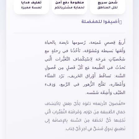
شحن سريع
منظومة دفع آمن
تغليف هدايا
لكل المناطق
لحماية مشترياتكم
لمسة مميزة
أضيفوا للمفضلة
أَربعُ قِصصٍ مُمتِعة، رُسومها نابِضة بِالحياة
وَلُغَتها بَسيطة وَمُشَوّقة، تَأخُذُنا في رِحلةٍ مع
شَخْصيّاتٍ مَرِحَة لِاسْتِكْشاف التَّغَيُّرات الَّتي
تَحدُثُ في الطَّبيعة مَع كُلّ فَصلٍ مِن فُصولِ
السَّنة: تَساقُط أَوْراق الخَريف، بَرْد الشتِّاء
وَأَمْطاره، تَفَتُّح الزُّهور في الرَّبيع، وَدِفء
الصَّيْف وَأَشِعّة شَمْسه.
«الفُصولُ الأَربَعة» دَعْوَة لِكُلّ طِفلٍ لِاكْتِشاف
جَمالِ الطَّبيعَة مِنْ حَوْلِه، وَمُراقَبَة التَّغَيُّراتِ الَّتي
تَجْلِبها كُلُّ لَحْظَة مِنَ السَّنة بِالإِضافَة إِلى
تَطبيقٍ يَدوِيِّ مُسَلٍّ في آخِرِ كُلِّ كِتاب.