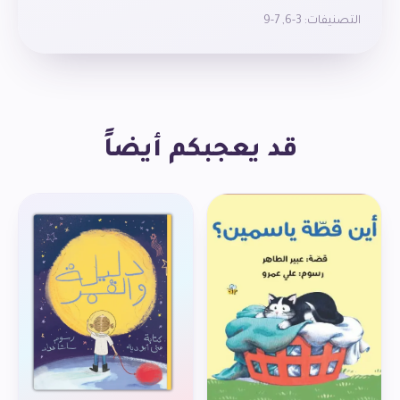
مُغامَرَةُ قُنْفُذ في الطَّبيعَةِ تُشَجعُ القارِئَ الصَّغيرَ
التصنيفات:
3-6
,
7-9
عَلى:
– مُلاحَظَةِ التَّغَيُّراتِ في الطَّبيعَة
– تَحْديدِ أَشْهُرِ الفَصْل
– تَعَلُّمِ تَعابيرِ الفَصْل
– اِكْتِسابِ مَعْرِفَةٍ عِلْمِيَّةٍ مُبَسَّطَة
قد يعجبكم أيضاً
– اِكْتِشافِ عالَمِ الحَيوان